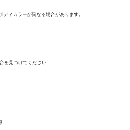
Reparatur
&
Garantie
やボディカラーが異なる場合があります。
1台を見つけてください
Übersicht
Reparatur
Service &
Garantie
Rückrufe
Ersatzteile
Accessories
報