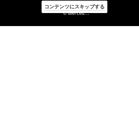
コンテンツにスキップする
Service &
Zubehör
© Mercedes-Benz Japan. , Stern Shinagawa Co., Ltd.
Servicetermin
buchen
Digitale
Extras
Unterwegs
laden
Pannen- &
Unfallhilfe
Räder &
Reifen
Wartung,