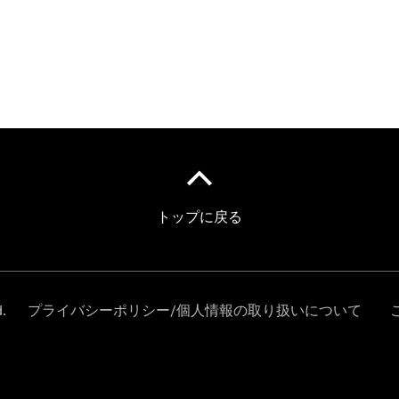
Über uns
Unternehmen
Ansprechpartner
Standort &
Öffnungszeiten
Jobs &
Karriere
News
Kontaktformular
Servicetermin
buchen