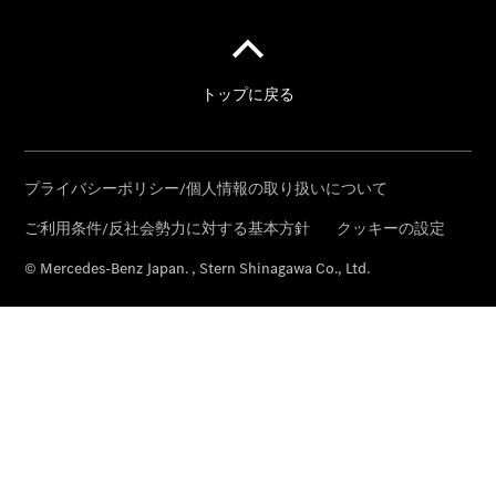
V-Klasse
V-Klasse
Konfigurator
Mercedes-
Benz Store
eSprinter
Alle
eSprinter