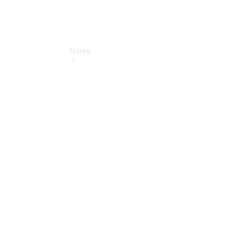
Marke
Kontakt
Elektromobilität
Nachhaltigkeit
& Zukunft
Händlersuche