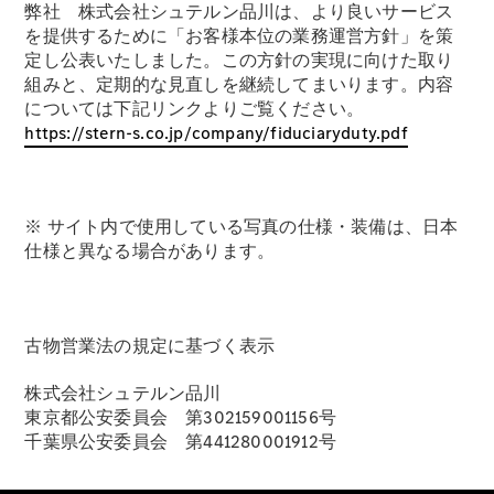
弊社 株式会社シュテルン品川は、より良いサービス
Konfigurator
Mercedes-
を提供するために「お客様本位の業務運営方針」を策
Benz Store
定し公表いたしました。この方針の実現に向けた取り
Marco Polo
組みと、定期的な見直しを継続してまいります。内容
については下記リンクよりご覧ください。
https://stern-s.co.jp/company/fiduciaryduty.pdf
※ サイト内で使用している写真の仕様・装備は、日本
仕様と異なる場合があります。
Alle Vans
V-Klasse MP
Marco Polo
古物営業法の規定に基づく表示
HORIZON
V-Klasse MP
株式会社シュテルン品川
東京都公安委員会 第302159001156号
Konfigurator
千葉県公安委員会 第441280001912号
Mercedes-
Benz Store