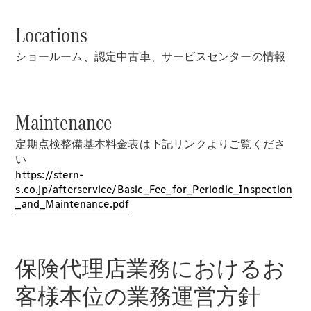
Doppelkabine
Sprinter
Locations
Pritschenwagen
ショールーム、認定中古車、サービスセンターの情報
Konfigurator
Mercedes-
Benz Store
Maintenance
Vito
定期点検整備基本料金表は下記リンクよりご覧くださ
い
https://stern-
s.co.jp/afterservice/Basic_Fee_for_Periodic_Inspection
_and_Maintenance.pdf
Alle Vito
Vito
Kastenwagen
保険代理店業務におけるお
Vito Mixto
Vito Tourer
客様本位の業務運営方針